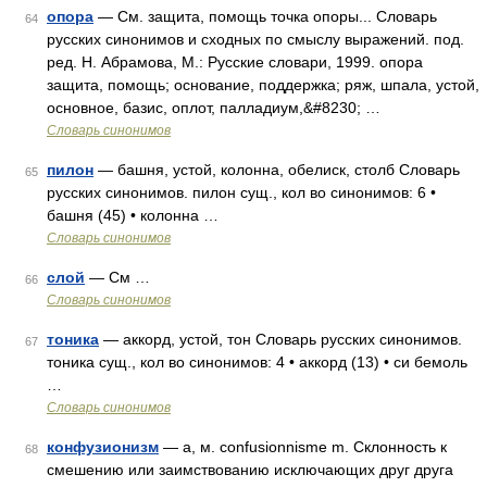
опора
— См. защита, помощь точка опоры... Словарь
64
русских синонимов и сходных по смыслу выражений. под.
ред. Н. Абрамова, М.: Русские словари, 1999. опора
защита, помощь; основание, поддержка; ряж, шпала, устой,
основное, базис, оплот, палладиум,&#8230; …
Словарь синонимов
пилон
— башня, устой, колонна, обелиск, столб Словарь
65
русских синонимов. пилон сущ., кол во синонимов: 6 •
башня (45) • колонна …
Словарь синонимов
слой
— См …
66
Словарь синонимов
тоника
— аккорд, устой, тон Словарь русских синонимов.
67
тоника сущ., кол во синонимов: 4 • аккорд (13) • си бемоль
…
Словарь синонимов
конфузионизм
— а, м. confusionnisme m. Склонность к
68
смешению или заимствованию исключающих друг друга