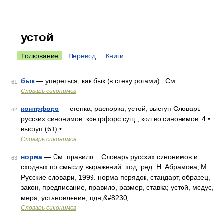
устой
Толкование
Перевод
Книги
бык
— упереться, как бык (в стену рогами).. См …
61
Словарь синонимов
контрфорс
— стенка, распорка, устой, выступ Словарь
62
русских синонимов. контрфорс сущ., кол во синонимов: 4 •
выступ (61) • …
Словарь синонимов
норма
— См. правило... Словарь русских синонимов и
63
сходных по смыслу выражений. под. ред. Н. Абрамова, М.:
Русские словари, 1999. норма порядок, стандарт, образец,
закон, предписание, правило, размер, ставка; устой, модус,
мера, установление, пдн,&#8230; …
Словарь синонимов