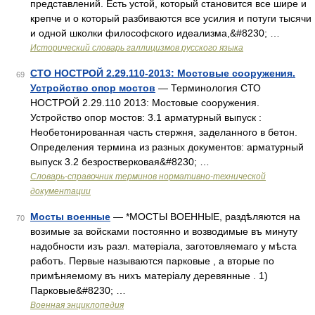
представлений. Есть устой, который становится все шире и
крепче и о который разбиваются все усилия и потуги тысячи
и одной школки философского идеализма,&#8230; …
Исторический словарь галлицизмов русского языка
СТО НОСТРОЙ 2.29.110-2013: Мостовые сооружения.
69
Устройство опор мостов
— Терминология СТО
НОСТРОЙ 2.29.110 2013: Мостовые сооружения.
Устройство опор мостов: 3.1 арматурный выпуск :
Необетонированная часть стержня, заделанного в бетон.
Определения термина из разных документов: арматурный
выпуск 3.2 безростверковая&#8230; …
Словарь-справочник терминов нормативно-технической
документации
Мосты военные
— *МОСТЫ ВОЕННЫЕ, раздѣляются на
70
возимые за войсками постоянно и возводимые въ минуту
надобности изъ разл. матеріала, заготовляемаго у мѣста
работъ. Первые называются парковые , а вторые по
примѣняемому въ нихъ матеріалу деревянные . 1)
Парковые&#8230; …
Военная энциклопедия